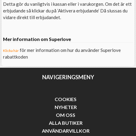
Detta gör du vanligtvis i kassan eller i varukorgen. Om det är ett
erbjudande så klickar du på ’Aktivera erbjudande’ Då slussas du
vidare direkt till erbjudandet.
Mer information om Superlove
för mer information om hur du använder Superlove
Klicka här
rabattkoden
NAVIGERINGSMENY
COOKIES
NYHETER
OM OSS
ALLA BUTIKER
ANVÄNDARVILLKOR