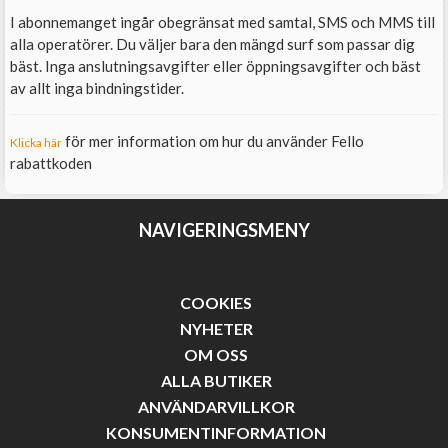
I abonnemanget ingår obegränsat med samtal, SMS och MMS till
alla operatörer. Du väljer bara den mängd surf som passar dig
bäst. Inga anslutningsavgifter eller öppningsavgifter och bäst
av allt inga bindningstider.
för mer information om hur du använder Fello
Klicka här
rabattkoden
NAVIGERINGSMENY
COOKIES
NYHETER
OM OSS
ALLA BUTIKER
ANVÄNDARVILLKOR
KONSUMENTINFORMATION